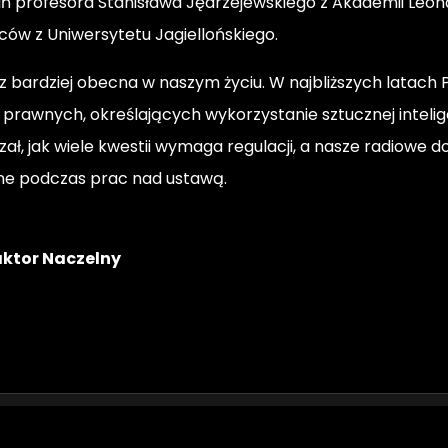
 profesora Stanisława Jędrzejewskiego z Akademii Leon
ów z Uniwersytetu Jagiellońskiego.
raz bardziej obecna w naszym życiu. W najbliższych latach
rawnych, określających wykorzystanie sztucznej intelige
ł, jak wiele kwestii wymaga regulacji, a nasze radiowe
ne podczas prac nad ustawą.
aktor Naczelny