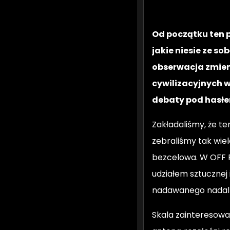
Od początku ten p
jakie niesie ze so
obserwacja zmieni
cywilizacyjnych w
debaty pod hasł
Zakładaliśmy, że t
zebraliśmy tak wiele
bezcelowa. W OFF 
udziałem sztucznej
nadawanego nadal 
Skala zainteresow