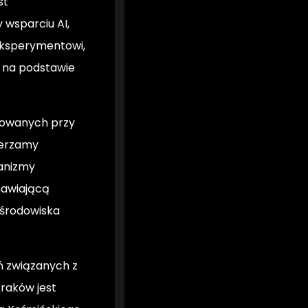
st
 wsparciu AI,
 eksperymentowi,
e na podstawie
rowanych przy
mierzamy
hanizmy
mawiającą
o środowiska
ń związanych z
Kraków jest