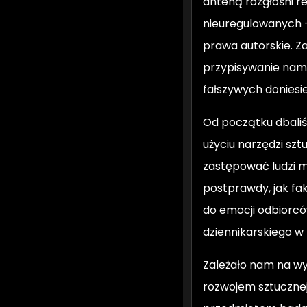
anteną rozgłośni re
nieuregulowanych –
prawa autorskie. Z
przypisywanie nam n
fałszywych doniesi
Od początku dbali
użyciu narzędzi szt
zastępować ludzi m
postprawdy, jak fa
do emocji odbiorców
dziennikarskiego w
Zależało nam na wy
rozwojem sztucznej 