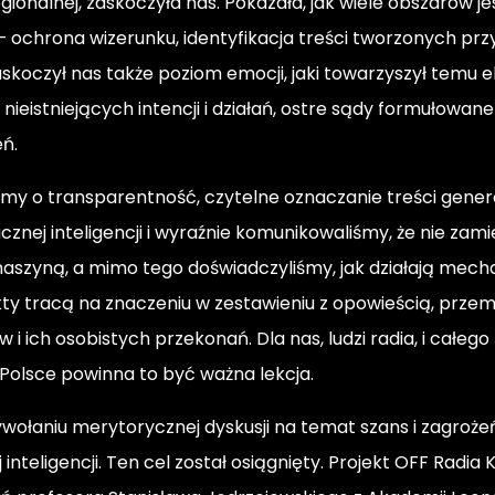
gionalnej, zaskoczyła nas. Pokazała, jak wiele obszarów je
 ochrona wizerunku, identyfikacja treści tworzonych przy
askoczył nas także poziom emocji, jaki towarzyszył temu
ieistniejących intencji i działań, ostre sądy formułowan
eń.
śmy o transparentność, czytelne oznaczanie treści gene
ucznej inteligencji i wyraźnie komunikowaliśmy, że nie za
aszyną, a mimo tego doświadczyliśmy, jak działają mec
kty tracą na znaczeniu w zestawieniu z opowieścią, prze
 i ich osobistych przekonań. Dla nas, ludzi radia, i całeg
 Polsce powinna to być ważna lekcja.
wołaniu merytorycznej dyskusji na temat szans i zagroże
inteligencji. Ten cel został osiągnięty. Projekt OFF Radia 