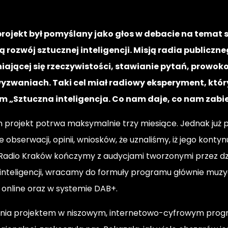
rojekt był pomyślany jako głos w debacie na temat s
bą rozwój sztucznej inteligencji. Misją radia publicz
ającej się rzeczywistości, stawianie pytań, prowok
yzwaniach. Taki cel miał radiowy eksperyment, który
em
„Sztuczna inteligencja. Co nam daje, co nam zabi
en projekt potrwa maksymalnie trzy miesiące. Jednak już 
 obserwacji, opinii, wniosków, że uznaliśmy, iż jego kontyn
Radio Kraków kończymy z audycjami tworzonymi przez dz
 inteligencji, wracamy do formuły programu głównie muz
online oraz w systemie DAB+.
ania projektem w niszowym, internetowo-cyfrowym prog