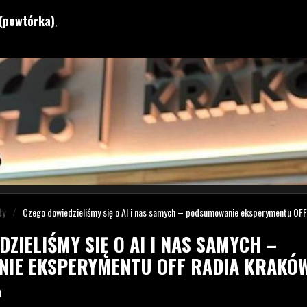
(powtórka)
,
ły
Czego dowiedzieliśmy się o AI i nas samych – podsumowanie eksperymentu OF
ZIELIŚMY SIĘ O AI I NAS SAMYCH –
IE EKSPERYMENTU OFF RADIA KRAKÓ
0