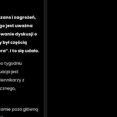
zans i zagrożeń,
nego jest uważna
owanie dyskusji o
 był częścią
era”
. I to się udało.
po tygodniu
uacja jest
iennikarzy z
ycznego,
ramie poza główną