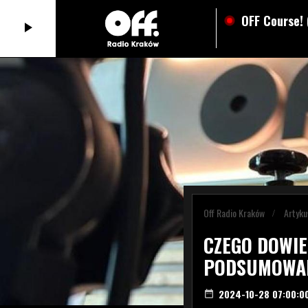
OFF Course! 
play_arrow
Off Radio Kraków
Artyku
CZEGO DOWIED
PODSUMOWAN
2024-10-28 07:00:0
date_range