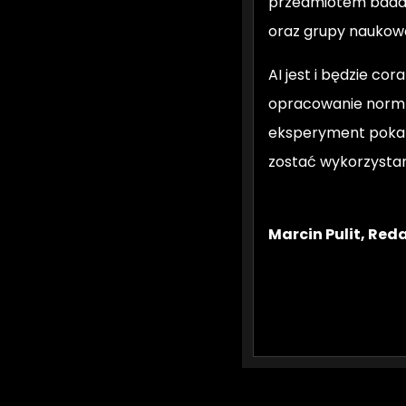
przedmiotem badań
oraz grupy naukowc
AI jest i będzie co
opracowanie norm p
eksperyment pokaza
zostać wykorzysta
Marcin Pulit, Red