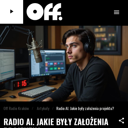
play_arrow
menu
Off Radio Kraków
Artykuły
Radio AI. Jakie były założenia projektu?
RADIO AI. JAKIE BYŁY ZAŁOŻENIA
share