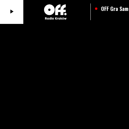
OFF Gra Sam
Playlista
Kontakt
Ramówka
play_arrow